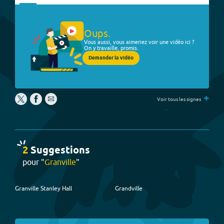
Oups.
Vous aussi, vous aimeriez voir une vidéo ici ?
On y travaille, promis.
Demander la vidéo
+
Voir tous les signes
2
Suggestion
s
pour "
Granville
"
Granville Stanley Hall
Grandville