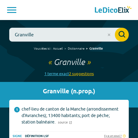
Vous êtes ici :
Accueil
Dictionnaire
Granville
«
Granville
»
1
terme
exact
2
suggestion
s
Granville
(
n.prop.
)
chef-lieu de canton de la Manche (arrondissement
1
d'Avranches); 13400 habitants; port de pêche;
station balnéaire.
source
Il y a un souci ?
SIGNE
DÉFINITION LSF