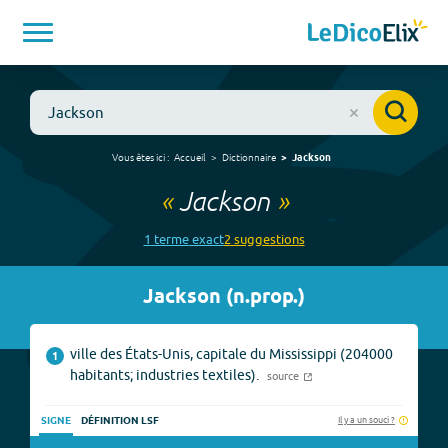
Vous êtes ici :
Accueil
Dictionnaire
Jackson
«
Jackson
»
1
terme
exact
2
suggestion
s
Jackson
(
n.prop.
)
ville des États-Unis, capitale du Mississippi (204000
1
habitants; industries textiles).
source
Il y a un souci ?
SIGNE
DÉFINITION LSF