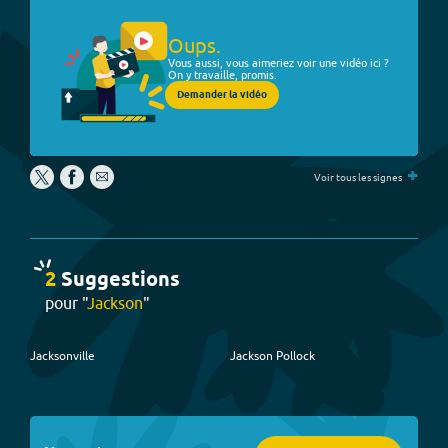
Oups.
Vous aussi, vous aimeriez voir une vidéo ici ?
On y travaille, promis.
Demander la vidéo
+
Voir tous les signes
2
Suggestion
s
pour "
Jackson
"
Jacksonville
Jackson Pollock