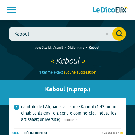
Vous êtes ici :
Accueil
Dictionnaire
Kaboul
«
Kaboul
»
1
terme
exact
aucune
suggestion
Kaboul
(
n.prop.
)
capitale de l'Afghanistan, sur le Kaboul (1,43 million
1
d'habitants environ; centre commercial; industries;
artisanat; université).
source
Il y a un souci ?
SIGNE
DÉFINITION LSF