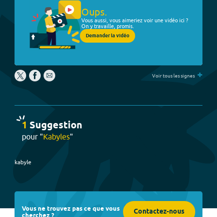
Oups.
Vous aussi, vous aimeriez voir une vidéo ici ?
On y travaille, promis.
Demander la vidéo
+
Voir tous les signes
1
Suggestion
pour "
Kabyles
"
kabyle
Vous ne trouvez pas ce que vous
Contactez-nous
cherchez ?