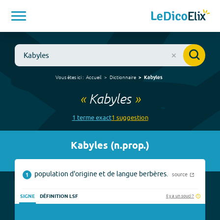
Vous êtes ici :
Accueil
Dictionnaire
Kabyles
«
Kabyles
»
1
terme
exact
1
suggestion
Kabyles
(
n.prop.
)
population d'origine et de langue berbères.
source
1
Il y a un souci ?
SIGNE
DÉFINITION LSF