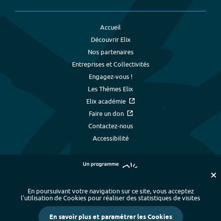
Accueil
Découvrir Elix
Nos partenaires
Entreprises et Collectivités
Engagez-vous !
Les Thèmes Elix
Elix académie
Faire un don
Contactez-nous
Accessibilité
En poursuivant votre navigation sur ce site, vous acceptez
l’utilisation de Cookies pour réaliser des statistiques de visites
Plan du site
-
Index alphabétique
-
En savoir plus et paramétrer les Cookies
Mentions légales et données personnelles
-
Paramétrer les cookies
-