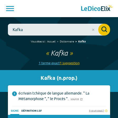
Vous êtes ici :
Accueil
Dictionnaire
Kafka
«
Kafka
»
1
terme
exact
1
suggestion
Kafka
(
n.prop.
)
écrivain tchèque de langue allemande. " La
1
Métamorphose ", " le Procès ".
source
Il y a un souci ?
SIGNE
DÉFINITION LSF