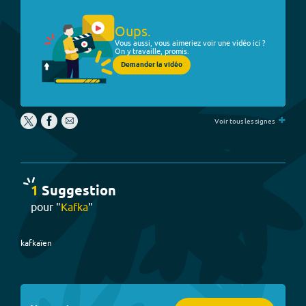
Oups.
Vous aussi, vous aimeriez voir une vidéo ici ?
On y travaille, promis.
Demander la vidéo
+
Voir tous les signes
1
Suggestion
pour "
Kafka
"
kafkaïen