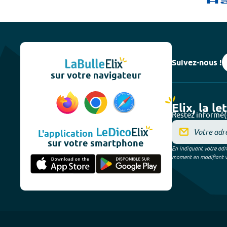
Suivez-nous !
sur votre navigateur
Elix, la le
Restez informé(
L'application
sur votre smartphone
En indiquant votre adre
moment en modifiant vos