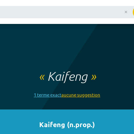
«
Kaifeng
»
1
terme
exact
aucune
suggestion
Kaifeng
(
n.prop.
)