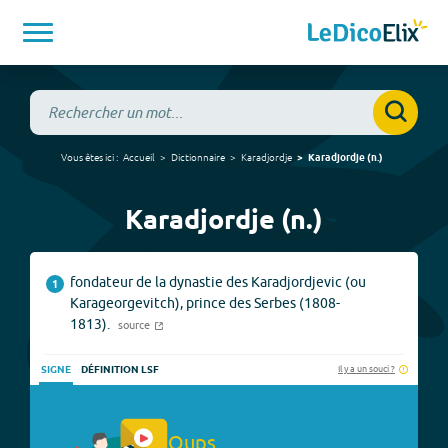
Vous êtes ici :
Accueil
Dictionnaire
Karadjordje
Karadjordje
(
n.
)
Karadjordje (n.)
fondateur de la dynastie des Karadjordjevic (ou
1
Karageorgevitch), prince des Serbes (1808-
1813).
source
Il y a un souci ?
SIGNE
DÉFINITION LSF
Oups.