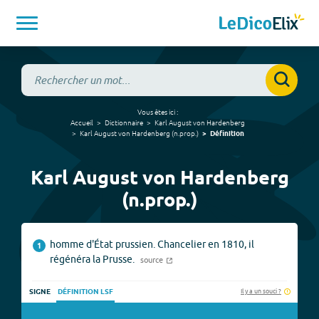
Vous êtes ici :
Accueil
Dictionnaire
Karl August von Hardenberg
Karl August von Hardenberg
(
n.prop.
)
Définition
Karl August von Hardenberg
(n.prop.)
homme d'État prussien. Chancelier en 1810, il
1
régénéra la Prusse.
source
Il y a un souci ?
SIGNE
DÉFINITION LSF