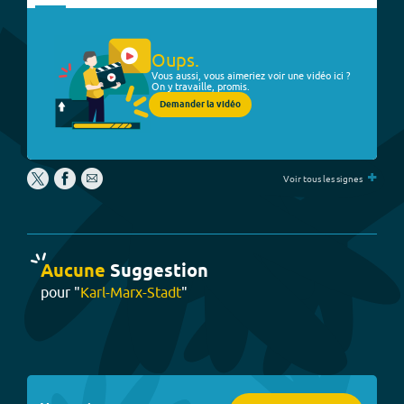
Oups.
Vous aussi, vous aimeriez voir une vidéo ici ?
On y travaille, promis.
Demander la vidéo
+
Voir tous les signes
Aucune
Suggestion
pour "
Karl-Marx-Stadt
"