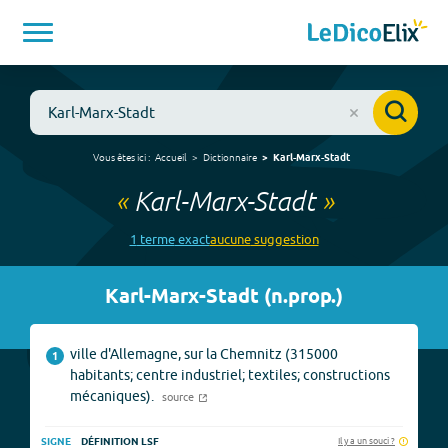
Vous êtes ici :
Accueil
Dictionnaire
Karl-Marx-Stadt
«
Karl-Marx-Stadt
»
1
terme
exact
aucune
suggestion
Karl-Marx-Stadt
(
n.prop.
)
ville d'Allemagne, sur la Chemnitz (315000
1
habitants; centre industriel; textiles; constructions
mécaniques).
source
Il y a un souci ?
SIGNE
DÉFINITION LSF