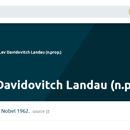
Lev Davidovitch Landau
(
n.prop.
)
Davidovitch Landau (n.p
x Nobel 1962.
source