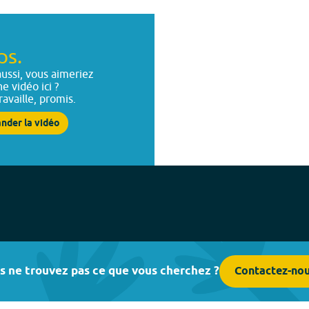
ps.
ussi, vous aimeriez
ne vidéo ici ?
ravaille, promis.
nder la vidéo
s ne trouvez pas ce que vous cherchez ?
Contactez-no