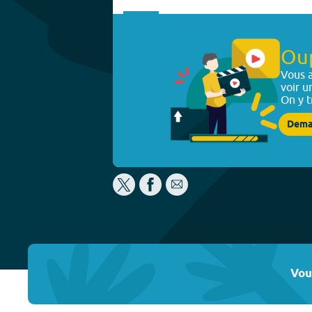
Ou
Vous a
voir u
On y t
Dema
Vou