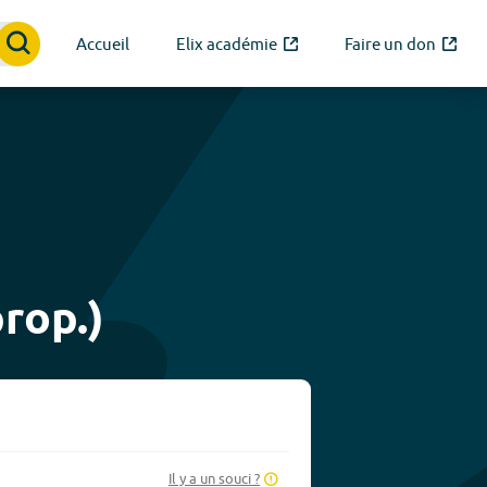
Accueil
Elix académie
Faire un don
rop.)
Il y a un souci ?