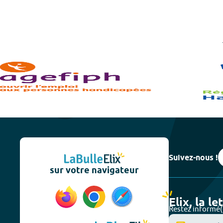
Suivez-nous !
sur votre navigateur
Elix, la le
Restez informé(