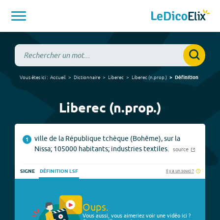
Vous êtes ici :
Accueil
Dictionnaire
Liberec
Liberec
(
n.prop.
)
Définition
Liberec (n.prop.)
ville de la République tchèque (Bohême), sur la
1
Nissa; 105000 habitants; industries textiles.
source
Il y a un souci ?
SIGNE
DÉFINITION LSF
Oups.
Vous aussi, vous aimeriez voir une vidéo ici ?