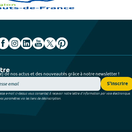
ttre
e) de nos actus et des nouveautés grâce à notre newsletter !
S'inscrire
sse e-mail ci-dessus vous consentez à recevoir notre lettre d’information par voie électronique.
 paramètres via les liens de désinscription.