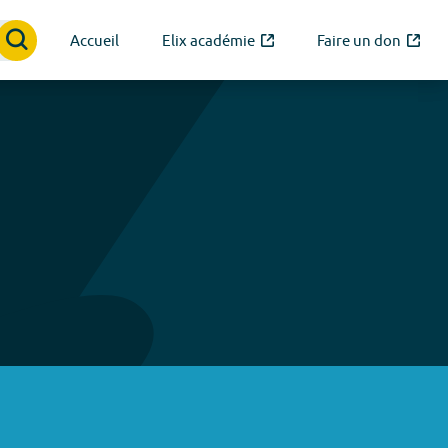
Accueil
Elix académie
Faire un don