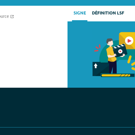
SIGNE
DÉFINITION LSF
ource