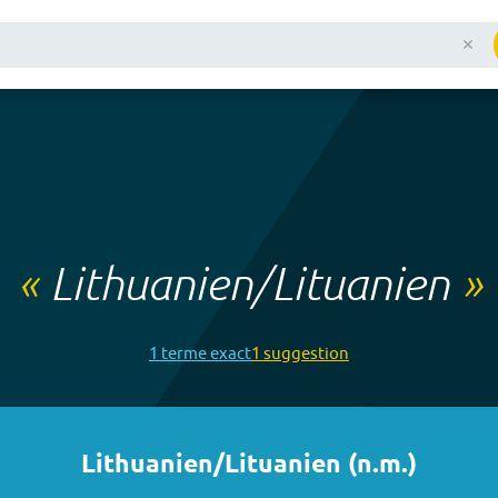
«
Lithuanien/Lituanien
»
1
terme
exact
1
suggestion
Lithuanien/Lituanien
(
n.m.
)