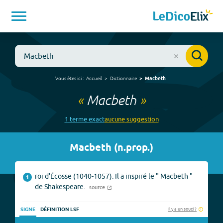
Vous êtes ici :
Accueil
Dictionnaire
Macbeth
«
Macbeth
»
1
terme
exact
aucune
suggestion
Macbeth
(
n.prop.
)
roi d'Écosse (1040-1057). Il a inspiré le " Macbeth "
1
de Shakespeare.
source
Il y a un souci ?
SIGNE
DÉFINITION LSF