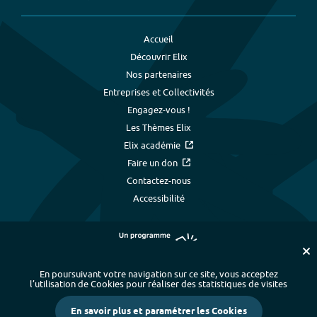
Accueil
Découvrir Elix
Nos partenaires
Entreprises et Collectivités
Engagez-vous !
Les Thèmes Elix
Elix académie
Faire un don
Contactez-nous
Accessibilité
En poursuivant votre navigation sur ce site, vous acceptez
l’utilisation de Cookies pour réaliser des statistiques de visites
Plan du site
-
Index alphabétique
-
En savoir plus et paramétrer les Cookies
Mentions légales et données personnelles
-
Paramétrer les cookies
-