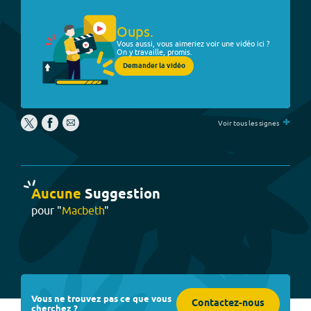
Oups.
Vous aussi, vous aimeriez voir une vidéo ici ?
On y travaille, promis.
Demander la vidéo
+
Voir tous les signes
Aucune
Suggestion
pour "
Macbeth
"
Vous ne trouvez pas ce que vous
Contactez-nous
cherchez ?