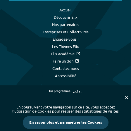
Accueil
Découvrir Elix
Nos partenaires
Entreprises et Collectivités
Engagez-vous !
Les Thèmes Elix
Elix académie
Faire un don
Contactez-nous
Accessibilité
En poursuivant votre navigation sur ce site, vous acceptez
l’utilisation de Cookies pour réaliser des statistiques de visites
Plan du site
-
Index alphabétique
-
En savoir plus et paramétrer les Cookies
Mentions légales et données personnelles
-
Paramétrer les cookies
-
Crédits