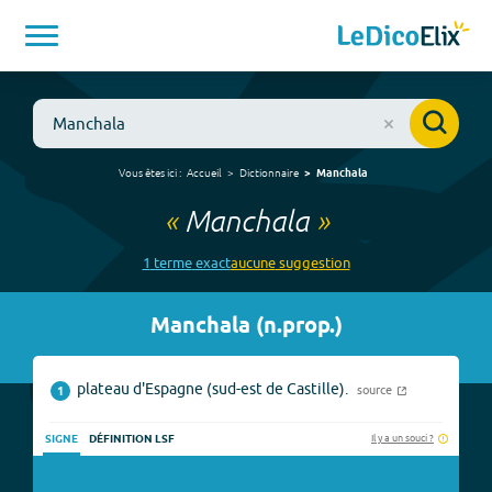
Vous êtes ici :
Accueil
Dictionnaire
Manchala
«
Manchala
»
1
terme
exact
aucune
suggestion
Manchala
(
n.prop.
)
plateau d'Espagne (sud-est de Castille).
source
1
Il y a un souci ?
SIGNE
DÉFINITION LSF