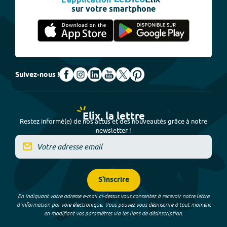
L'application
sur votre smartphone
Suivez-nous !
Elix, la lettre
Restez informé(e) de nos actus et des nouveautés grâce à notre
newsletter !
S'inscrire
En indiquant votre adresse e-mail ci-dessus vous consentez à recevoir notre lettre
d’information par voie électronique. Vous pouvez vous désinscrire à tout moment
en modifiant vos paramètres via les liens de désinscription.