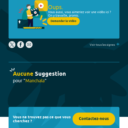
Oups.
Vous aussi, vous aimeriez voir une vidéo ici ?
On y travaille, promis.
Demander la vidéo
+
Voir tous les signes
Aucune
Suggestion
pour "
Manchala
"
Vous ne trouvez pas ce que vous
Contactez-nous
cherchez ?