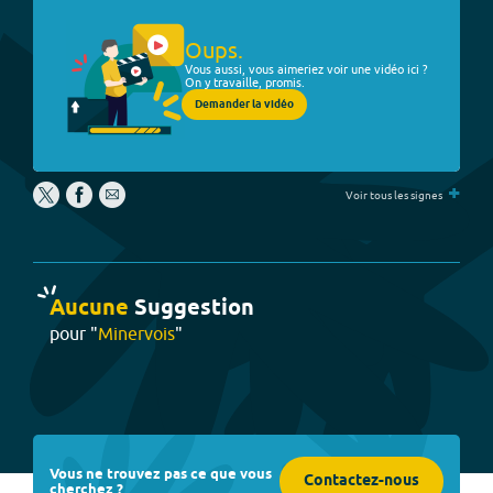
Oups.
Vous aussi, vous aimeriez voir une vidéo ici ?
On y travaille, promis.
Demander la vidéo
+
Voir tous les signes
Aucune
Suggestion
pour "
Minervois
"
Vous ne trouvez pas ce que vous
Contactez-nous
cherchez ?