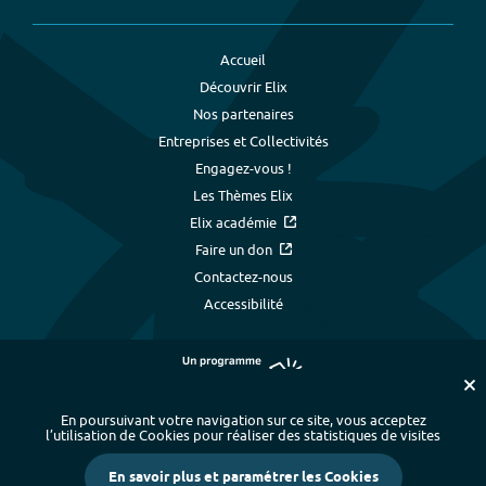
Accueil
Découvrir Elix
Nos partenaires
Entreprises et Collectivités
Engagez-vous !
Les Thèmes Elix
Elix académie
Faire un don
Contactez-nous
Accessibilité
En poursuivant votre navigation sur ce site, vous acceptez
l’utilisation de Cookies pour réaliser des statistiques de visites
Plan du site
-
Index alphabétique
-
En savoir plus et paramétrer les Cookies
Mentions légales et données personnelles
-
Paramétrer les cookies
-