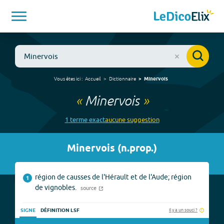
Vous êtes ici :
Accueil
Dictionnaire
Minervois
«
Minervois
»
1
terme
exact
aucune
suggestion
Minervois
(
n.prop.
)
région de causses de l'Hérault et de l'Aude; région
1
de vignobles.
source
Il y a un souci ?
SIGNE
DÉFINITION LSF