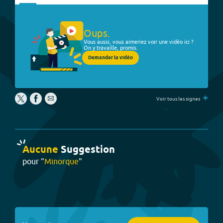
Oups.
Vous aussi, vous aimeriez voir une vidéo ici ?
On y travaille, promis.
Demander la vidéo
+
Voir tous les signes
Aucune
Suggestion
pour "
Minorque
"