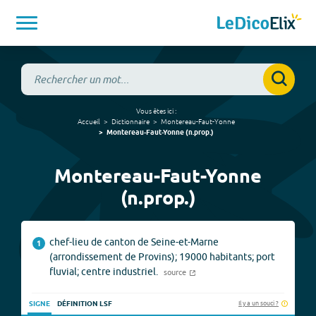
Vous êtes ici :
Accueil
Dictionnaire
Montereau-Faut-Yonne
Montereau-Faut-Yonne
(
n.prop.
)
Montereau-Faut-Yonne
(n.prop.)
chef-lieu de canton de Seine-et-Marne
1
(arrondissement de Provins); 19000 habitants; port
fluvial; centre industriel.
source
Il y a un souci ?
SIGNE
DÉFINITION LSF