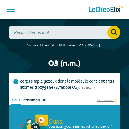
Vous êtes ici :
Accueil
Dictionnaire
O3
O3
(
n.m.
)
O3 (n.m.)
corps simple gazeux dont la molécule contient trois
1
atomes d'oxygène (Symbole O3).
source
Il y a un souci ?
SIGNE
DÉFINITION LSF
Oups.
Vous aussi, vous aimeriez voir une vidéo ici ?