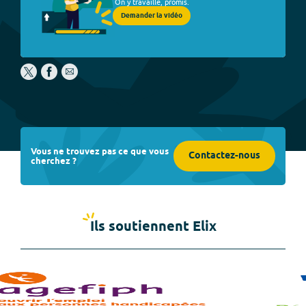
On y travaille, promis.
Demander la vidéo
Vous ne trouvez pas ce que vous
Contactez-nous
cherchez ?
Ils soutiennent Elix