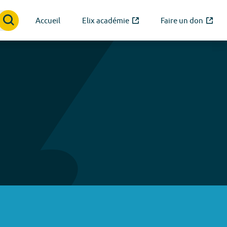
Accueil
Elix académie
Faire un don