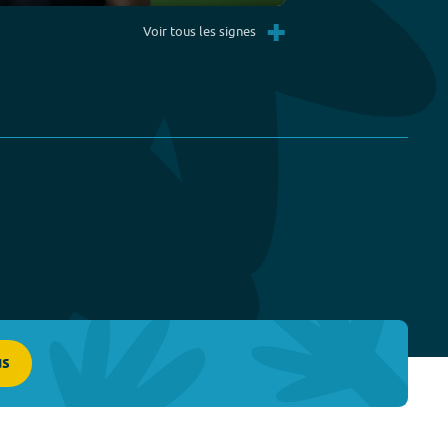
Settings
PIP
Enter
+
fullscreen
Voir tous les signes
us