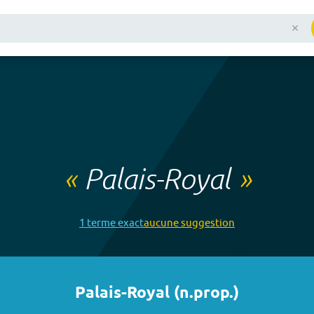
«
Palais-Royal
»
1
terme
exact
aucune
suggestion
Palais-Royal
(
n.prop.
)