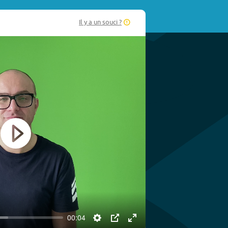
Il y a un souci ?
Play
00:04