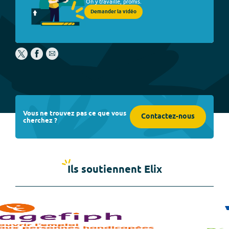
On y travaille, promis.
Demander la vidéo
Vous ne trouvez pas ce que vous
Contactez-nous
cherchez ?
Ils soutiennent Elix