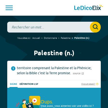
Vous êtes ici :
Accueil
Dictionnaire
Palestine
Palestine
(
n.
)
Palestine (n.)
territoire comprenant la Palestine et la Phénicie;
1
selon la Bible c'est la Terre promise.
source
Il y a un souci ?
SIGNE
DÉFINITION LSF
Oups.
Vous aussi, vous aimeriez voir une vidéo ici ?