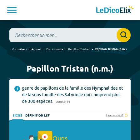
Vous êtes ici :
Accueil
Dictionnaire
Papillon Tristan
Papillon Tristan
(
n.m.
)
Papillon Tristan (n.m.)
genre de papillons de la famille des Nymphalidae et
1
de la sous-famille des Satyrinae qui comprend plus
de 300 espèces.
source
Il y a un souci ?
SIGNE
DÉFINITION LSF
Oups.