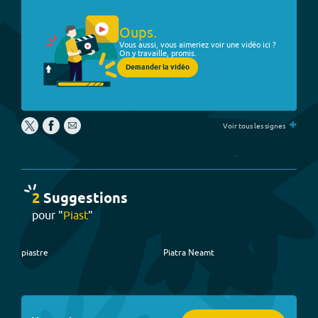
Oups.
Vous aussi, vous aimeriez voir une vidéo ici ?
On y travaille, promis.
Demander la vidéo
+
Voir tous les signes
2
Suggestion
s
pour "
Piast
"
piastre
Piatra Neamt