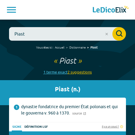
Vous êtes ici :
Accueil
Dictionnaire
Piast
«
Piast
»
1
terme
exact
2
suggestion
s
Piast
(
n.
)
dynastie fondatrice du premier État polonais et qui
1
le gouverna v. 960 à 1370.
source
Il y a un souci ?
SIGNE
DÉFINITION LSF