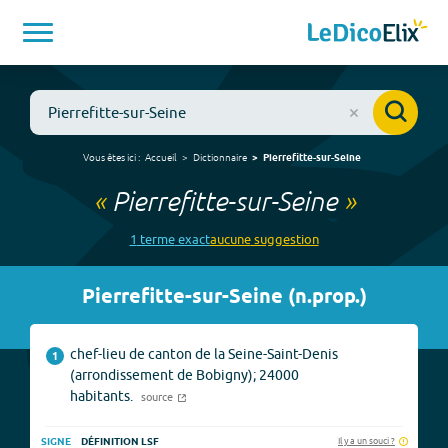
Vous êtes ici :
Accueil
Dictionnaire
Pierrefitte-sur-Seine
«
Pierrefitte-sur-Seine
»
1
terme
exact
aucune
suggestion
Pierrefitte-sur-Seine
(
n.prop.
)
chef-lieu de canton de la Seine-Saint-Denis
1
(arrondissement de Bobigny); 24000
habitants.
source
Il y a un souci ?
SIGNE
DÉFINITION LSF