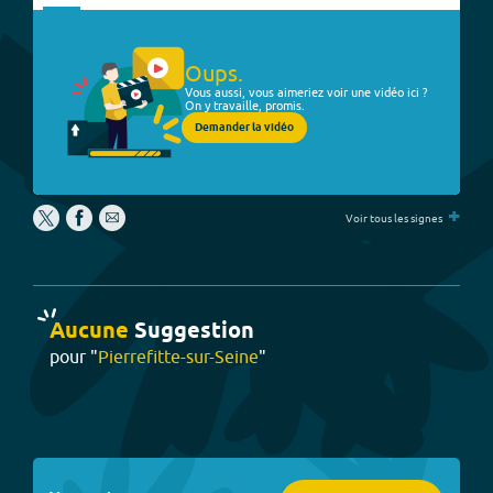
Oups.
Vous aussi, vous aimeriez voir une vidéo ici ?
On y travaille, promis.
Demander la vidéo
+
Voir tous les signes
Aucune
Suggestion
pour "
Pierrefitte-sur-Seine
"