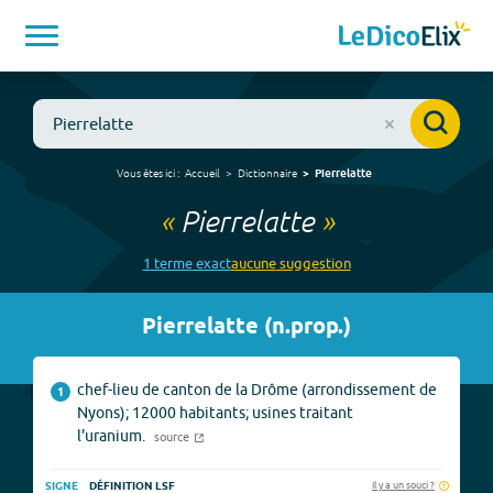
Vous êtes ici :
Accueil
Dictionnaire
Pierrelatte
«
Pierrelatte
»
1
terme
exact
aucune
suggestion
Pierrelatte
(
n.prop.
)
chef-lieu de canton de la Drôme (arrondissement de
1
Nyons); 12000 habitants; usines traitant
l'uranium.
source
Il y a un souci ?
SIGNE
DÉFINITION LSF