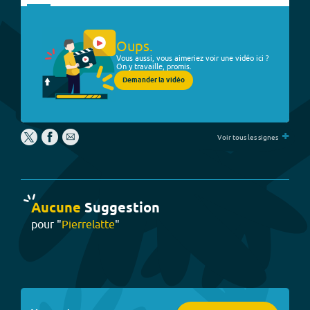
Oups.
Vous aussi, vous aimeriez voir une vidéo ici ?
On y travaille, promis.
Demander la vidéo
+
Voir tous les signes
Aucune
Suggestion
pour "
Pierrelatte
"