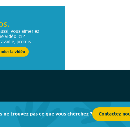
ps.
ussi, vous aimeriez
ne vidéo ici ?
ravaille, promis.
nder la vidéo
s ne trouvez pas ce que vous cherchez ?
Contactez-no