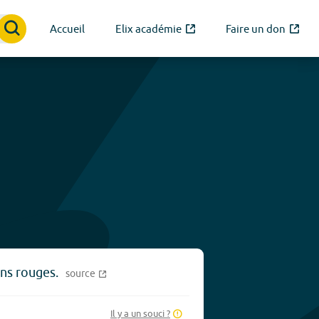
Accueil
Elix académie
Faire un don
ns rouges.
source
Il y a un souci ?