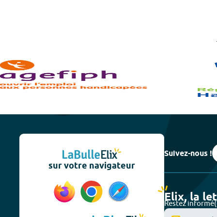
Suivez-nous !
sur votre navigateur
Elix, la le
Restez informé(