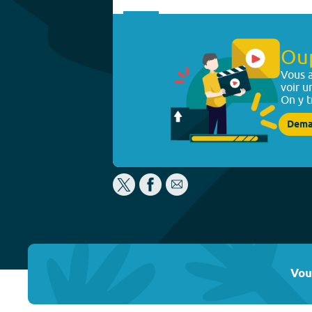
Ou
Vous a
voir u
On y t
Dema
Vou