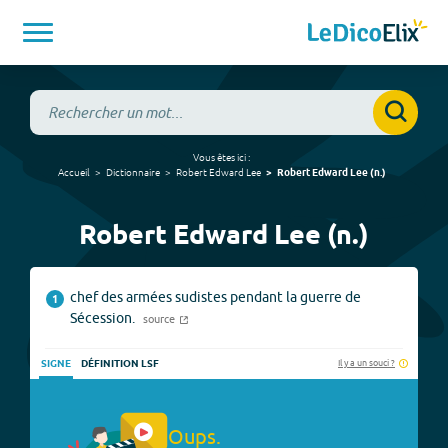
Vous êtes ici :
Accueil
Dictionnaire
Robert Edward Lee
Robert Edward Lee
(
n.
)
Robert Edward Lee (n.)
chef des armées sudistes pendant la guerre de
1
Sécession.
source
Il y a un souci ?
SIGNE
DÉFINITION LSF
Oups.