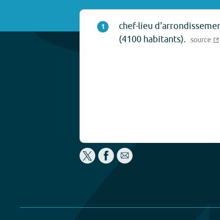
chef-lieu d'arrondisseme
1
(4100 habitants).
source