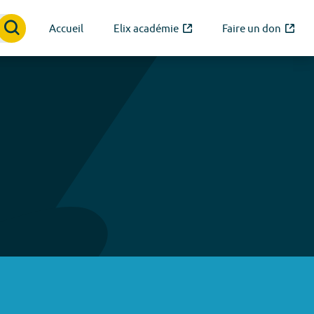
Accueil
Elix académie
Faire un don