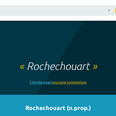
«
Rochechouart
»
1
terme
exact
aucune
suggestion
Rochechouart
(
n.prop.
)