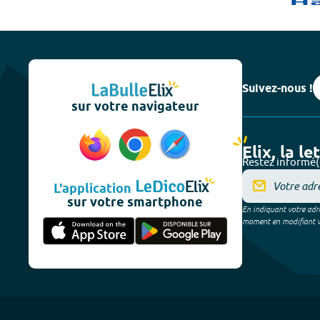
Suivez-nous !
sur votre navigateur
Elix, la le
Restez informé(
L'application
sur votre smartphone
En indiquant votre adre
moment en modifiant vos