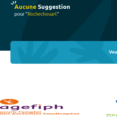
Aucune
Suggestion
pour "
Rochechouart
"
Vou