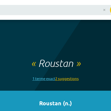
«
Roustan
»
1
terme
exact
2
suggestion
s
Roustan
(
n.
)