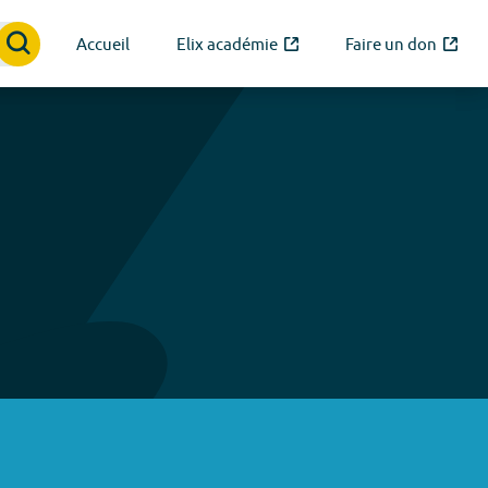
Accueil
Elix académie
Faire un don