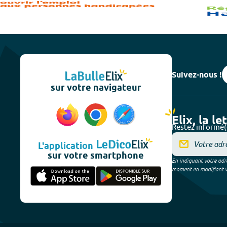
Suivez-nous !
sur votre navigateur
Elix, la le
Restez informé(
L'application
sur votre smartphone
En indiquant votre adre
moment en modifiant vos