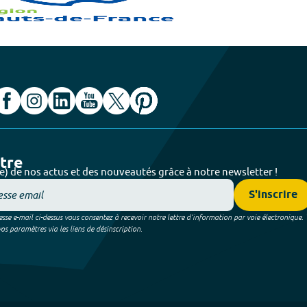
ttre
e) de nos actus et des nouveautés grâce à notre newsletter !
S'inscrire
sse e-mail ci-dessus vous consentez à recevoir notre lettre d’information par voie électronique.
 paramètres via les liens de désinscription.