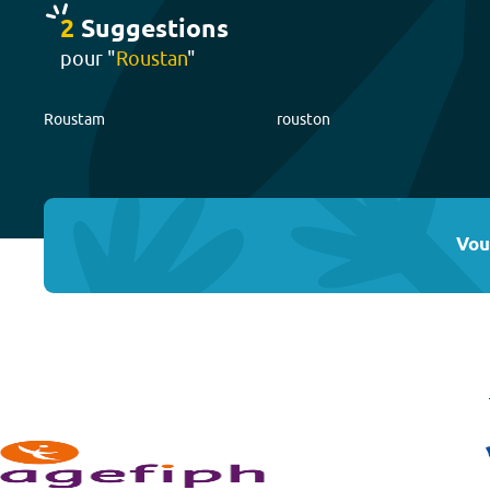
2
Suggestion
s
pour "
Roustan
"
Roustam
rouston
Vou