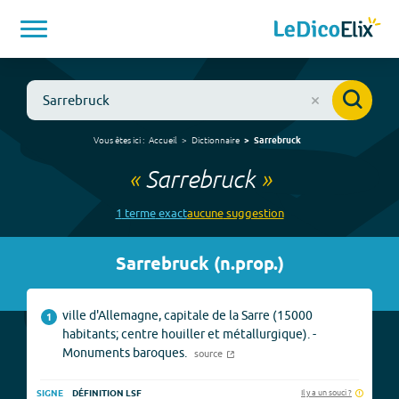
Vous êtes ici :
Accueil
Dictionnaire
Sarrebruck
«
Sarrebruck
»
1
terme
exact
aucune
suggestion
Sarrebruck
(
n.prop.
)
ville d'Allemagne, capitale de la Sarre (15000
1
habitants; centre houiller et métallurgique). -
Monuments baroques.
source
Il y a un souci ?
SIGNE
DÉFINITION LSF