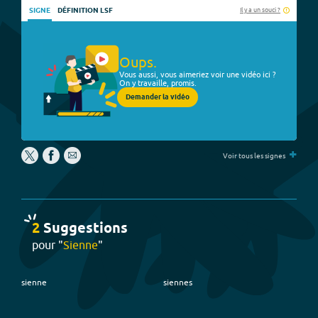
Il y a un souci ?
SIGNE
DÉFINITION LSF
Oups.
Vous aussi, vous aimeriez voir une vidéo ici ?
On y travaille, promis.
Demander la vidéo
+
Voir tous les signes
2
Suggestion
s
pour "
Sienne
"
sienne
siennes