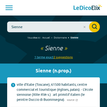
Vous êtes ici :
Accueil
Dictionnaire
Sienne
«
Sienne
»
1
terme
exact
2
suggestion
s
Sienne
(
n.prop.
)
ville d'Italie (Toscane); 61500 habitants; centre
1
commercial et touristique (églises, palais). - L'école
siennoise (XIIIe-XVe s.) : art primitif italien (le
peintre Duccio di Buoninsegna).
source