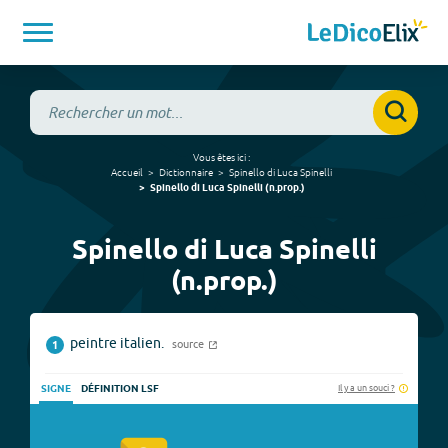
Vous êtes ici :
Accueil
Dictionnaire
Spinello di Luca Spinelli
Spinello di Luca Spinelli
(
n.prop.
)
Spinello di Luca Spinelli
(n.prop.)
peintre italien.
source
1
Il y a un souci ?
SIGNE
DÉFINITION LSF