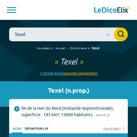
Vous êtes ici :
Accueil
Dictionnaire
Texel
«
Texel
»
1
terme
exact
aucune
suggestion
Texel
(
n.prop.
)
île de la mer du Nord (Hollande-Septentrionale);
1
superficie : 185 km²; 13000 habitants.
source
Il y a un souci ?
SIGNE
DÉFINITION LSF