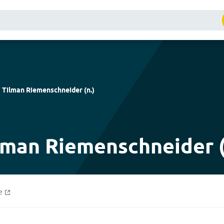
Tilman Riemenschneider
(
n.
)
lman Riemenschneider (
e