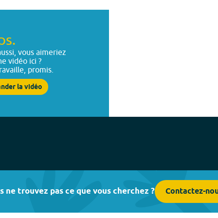
ps.
ussi, vous aimeriez
ne vidéo ici ?
ravaille, promis.
nder la vidéo
s ne trouvez pas ce que vous cherchez ?
Contactez-no