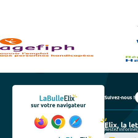
Suivez-nous !
sur votre navigateur
Elix, la le
Restez informé(