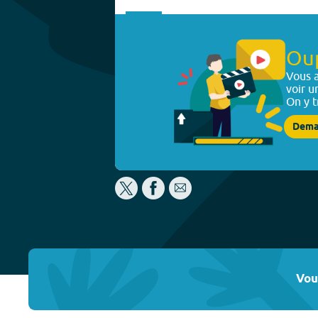
Ou
Vous a
voir u
On y t
Dema
Vou