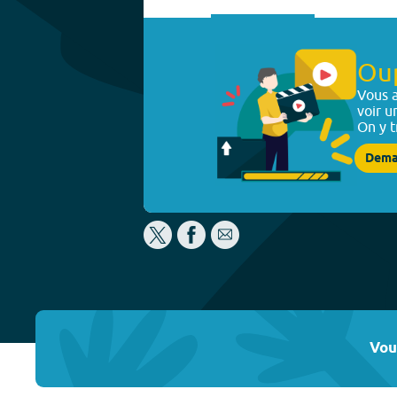
Ou
Vous a
voir u
On y t
Dema
Vou