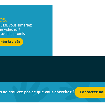
ps.
ussi, vous aimeriez
ne vidéo ici ?
ravaille, promis.
nder la vidéo
s ne trouvez pas ce que vous cherchez ?
Contactez-no