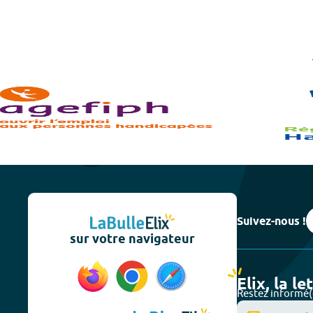
Suivez-nous !
sur votre navigateur
Elix, la le
Restez informé(