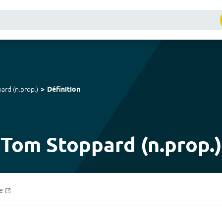
pard
(
n.prop.
)
Définition
Tom Stoppard (n.prop.)
e