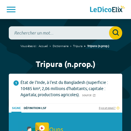
Vous êtes ici :
Accueil
Dictionnaire
Tripura
Tripura
(
n.prop.
)
Tripura (n.prop.)
État de l'Inde, à l'est du Bangladesh (superficie :
1
10485 km²; 2,06 millions d'habitants; capitale :
Agartala; productions agricoles).
source
Il y a un souci ?
SIGNE
DÉFINITION LSF
Oups.