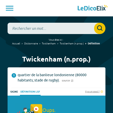
Vous êtes ici :
Accueil
Dictionnaire
Twickenham
Twickenham
(
n.prop.
)
Définition
Twickenham (n.prop.)
quartier de la banlieue londonienne (80000
1
habitants; stade de rugby).
source
Il y a un souci ?
SIGNE
DÉFINITION LSF
Oups.