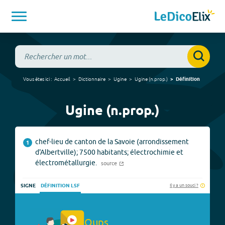
Vous êtes ici :
Accueil
Dictionnaire
Ugine
Ugine
(
n.prop.
)
Définition
Ugine (n.prop.)
chef-lieu de canton de la Savoie (arrondissement
1
d'Albertville); 7500 habitants; électrochimie et
électrométallurgie.
source
Il y a un souci ?
SIGNE
DÉFINITION LSF
Oups.