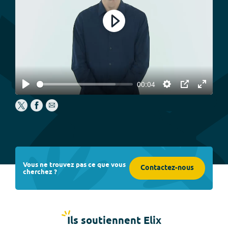
Play
00:04
Play
Settings
PIP
Enter
fullscree
Vous ne trouvez pas ce que vous
Contactez-nous
cherchez ?
Ils soutiennent Elix