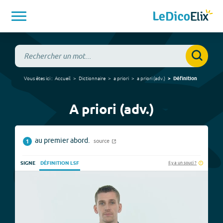
Vous êtes ici :
Accueil
Dictionnaire
a priori
a priori
(
adv.
)
Définition
A priori (adv.)
au premier abord.
source
1
Il y a un souci ?
SIGNE
DÉFINITION LSF