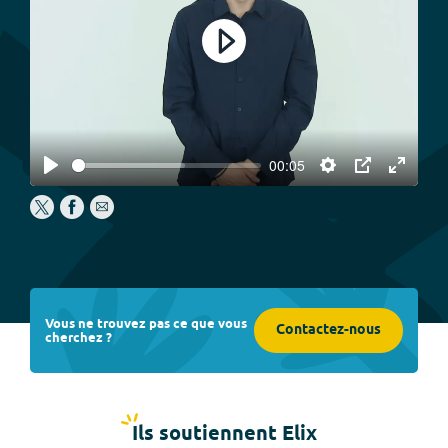
Play
00:05
Play
Settings
PIP
Enter
fullscree
Vous ne trouvez pas ce que vous
Contactez-nous
cherchez ?
Ils soutiennent Elix