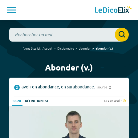
Vous êtes ici :
Accueil
Dictionnaire
abonder
abonder
(
v.
)
Abonder (v.)
avoir en abondance, en surabondance.
source
2
Il y a un souci ?
SIGNE
DÉFINITION LSF