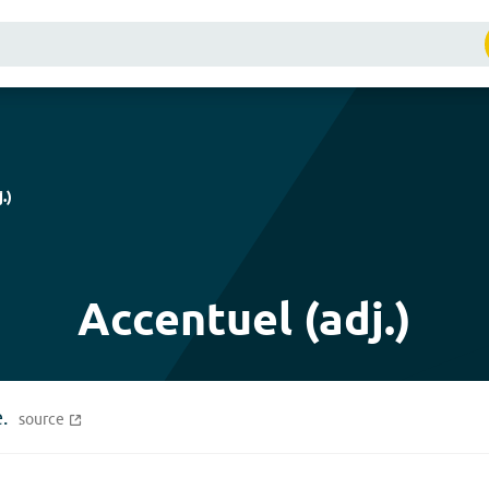
j.
)
Accentuel (adj.)
.
source