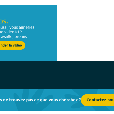
ps.
ussi, vous aimeriez
ne vidéo ici ?
ravaille, promis.
nder la vidéo
s ne trouvez pas ce que vous cherchez ?
Contactez-no