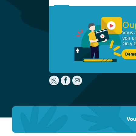
Ou
Vous a
voir u
On y t
Dema
Vou