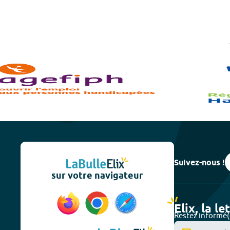
Suivez-nous !
sur votre navigateur
Elix, la le
Restez informé(