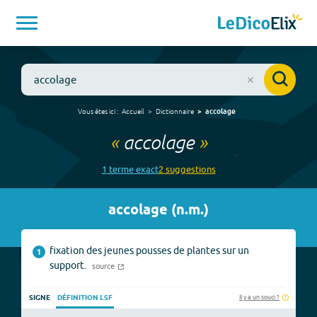
Vous êtes ici :
Accueil
Dictionnaire
accolage
«
accolage
»
1
terme
exact
2
suggestion
s
accolage
(
n.m.
)
fixation des jeunes pousses de plantes sur un
1
support.
source
Il y a un souci ?
SIGNE
DÉFINITION LSF