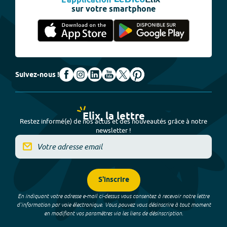
L'application
sur votre smartphone
Suivez-nous !
Elix, la lettre
Restez informé(e) de nos actus et des nouveautés grâce à notre
newsletter !
S'inscrire
En indiquant votre adresse e-mail ci-dessus vous consentez à recevoir notre lettre
d’information par voie électronique. Vous pouvez vous désinscrire à tout moment
en modifiant vos paramètres via les liens de désinscription.