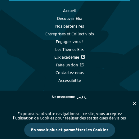
Accueil
Découvrir Elix
Nos partenaires
Entreprises et Collectivités
Engagez-vous !
Les Thèmes Elix
Elix académie
Faire un don
Contactez-nous
Accessibilité
En poursuivant votre navigation sur ce site, vous acceptez
l’utilisation de Cookies pour réaliser des statistiques de visites
Plan du site
-
Index alphabétique
-
En savoir plus et paramétrer les Cookies
Mentions légales et données personnelles
-
Paramétrer les cookies
-
Crédits