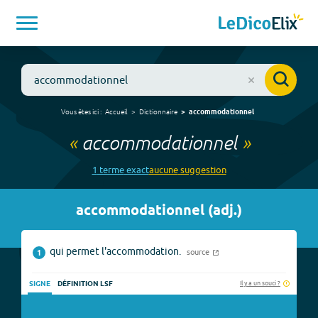
Vous êtes ici :
Accueil
Dictionnaire
accommodationnel
«
accommodationnel
»
1
terme
exact
aucune
suggestion
accommodationnel
(
adj.
)
qui permet l'accommodation.
source
1
Il y a un souci ?
SIGNE
DÉFINITION LSF