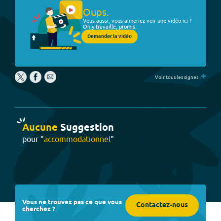
Oups.
Vous aussi, vous aimeriez voir une vidéo ici ?
On y travaille, promis.
Demander la vidéo
+
Voir tous les signes
Aucune
Suggestion
pour "
accommodationnel
"
Vous ne trouvez pas ce que vous
Contactez-nous
cherchez ?