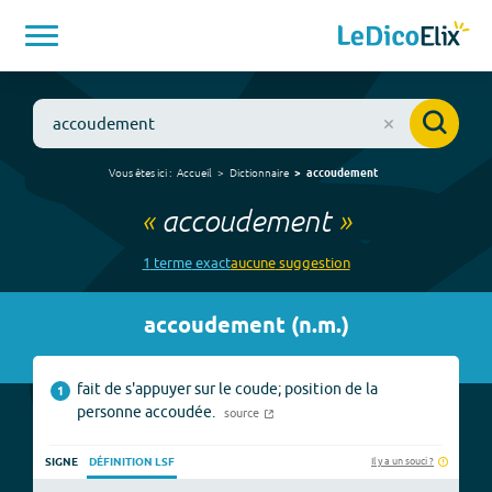
Vous êtes ici :
Accueil
Dictionnaire
accoudement
«
accoudement
»
1
terme
exact
aucune
suggestion
accoudement
(
n.m.
)
fait de s'appuyer sur le coude; position de la
1
personne accoudée.
source
Il y a un souci ?
SIGNE
DÉFINITION LSF