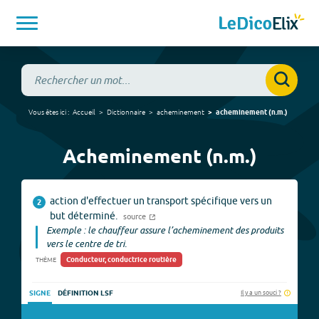
Vous êtes ici :
Accueil
Dictionnaire
acheminement
acheminement
(
n.m.
)
Acheminement (n.m.)
action d'effectuer un transport spécifique vers un
2
but déterminé.
source
Exemple : le chauffeur assure l’acheminement des produits
vers le centre de tri.
Conducteur, conductrice routière
THÈME
Il y a un souci ?
SIGNE
DÉFINITION LSF