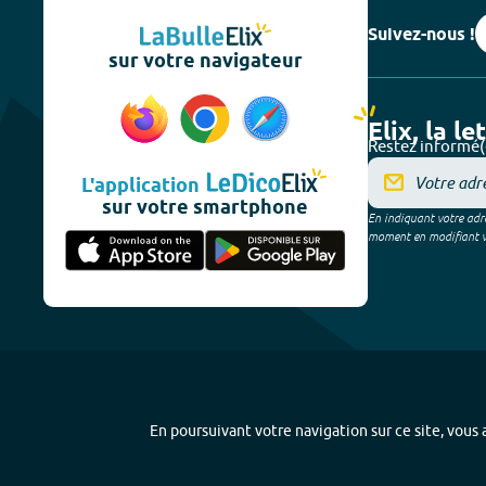
Suivez-nous !
sur votre navigateur
Elix, la le
Restez informé(
L'application
sur votre smartphone
En indiquant votre adre
moment en modifiant vos
En poursuivant votre navigation sur ce site, vous a
Plan du site
-