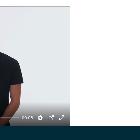
00:08
Settings
PIP
Enter
fullscreen