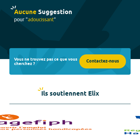
Aucune
Suggestion
pour "
adoucissant
"
Vous ne trouvez pas ce que vous
Contactez-nous
cherchez ?
Ils soutiennent Elix