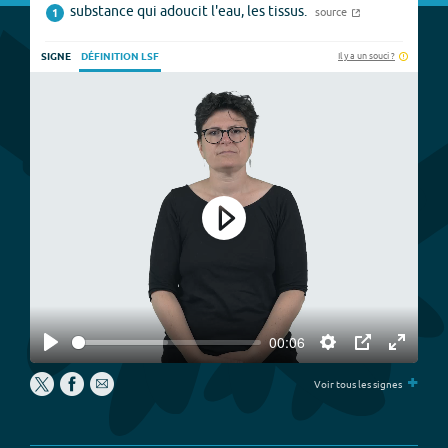
substance qui adoucit l'eau, les tissus.
source
1
Il y a un souci ?
SIGNE
DÉFINITION LSF
Play
00:06
Play
Settings
PIP
Enter
+
fullscree
Voir tous les signes