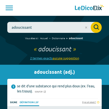
Vous êtes ici :
Accueil
Dictionnaire
adoucissant
«
adoucissant
»
2
terme
s
exact
s
aucune
suggestion
adoucissant
(
adj.
)
se dit d'une substance qui rend plus doux (ex. l'eau,
1
les tissus).
source
Il y a un souci ?
SIGNE
DÉFINITION LSF