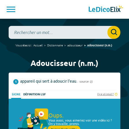
Vous êtes ici :
Accueil
Dictionnaire
adoucisseur
adoucisseur
(
n.m.
)
Adoucisseur (n.m.)
appareil qui sert à adoucir l'eau.
source
1
Il y a un souci ?
SIGNE
DÉFINITION LSF
Oups.
Vous aussi, vous aimeriez voir une vidéo ici ?
On y travaille, promis.