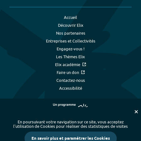
Accueil
Découvrir Elix
Nos partenaires
Entreprises et Collectivités
Engagez-vous !
Les Thèmes Elix
Elix académie
Faire un don
Contactez-nous
Accessibilité
En poursuivant votre navigation sur ce site, vous acceptez
l’utilisation de Cookies pour réaliser des statistiques de visites
Plan du site
-
Index alphabétique
-
En savoir plus et paramétrer les Cookies
Mentions légales et données personnelles
-
Paramétrer les cookies
-