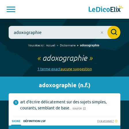
Vous êtes ici :
Accueil
Dictionnaire
adoxographie
«
adoxographie
»
1
terme
exact
aucune
suggestion
adoxographie
(
n.f.
)
art d'écrire délicatement sur des sujets simples,
1
courants, semblant de base.
source
Il y a un souci ?
SIGNE
DÉFINITION LSF