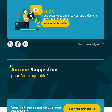
Oups.
Vous aussi, vous aimeriez voir une vidéo ici ?
On y travaille, promis.
Demander la vidéo
+
Voir tous les signes
Aucune
Suggestion
pour "
adoxographie
"
Vous ne trouvez pas ce que vous
Contactez-nous
cherchez ?