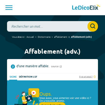
Vous êtes ici :
Accueil
Dictionnaire
affablement
affablement
(
adv.
)
Affablement (adv.)
d'une manière affable.
source
2
Il y a un souci ?
SIGNE
DÉFINITION LSF
Oups.
Vous aussi, vous aimeriez voir une vidéo ici ?
On y travaille, promis.