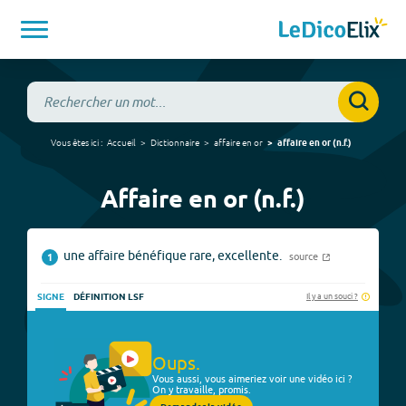
Vous êtes ici :
Accueil
Dictionnaire
affaire en or
affaire en or
(
n.f.
)
Affaire en or (n.f.)
une affaire bénéfique rare, excellente.
source
1
Il y a un souci ?
SIGNE
DÉFINITION LSF
Oups.
Vous aussi, vous aimeriez voir une vidéo ici ?
On y travaille, promis.